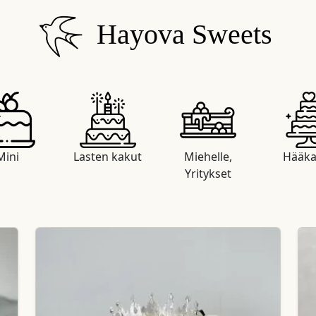
Hayova Sweets
Mini
Lasten kakut
Miehelle,
Hääka
Yritykset