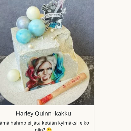
Harley Quinn -kakku
ämä hahmo ei jätä ketään kylmäksi, eikö
niin? 😉