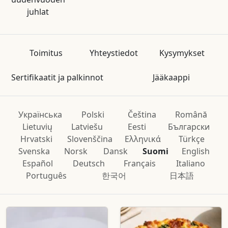
juhlat
Toimitus
Yhteystiedot
Kysymykset
Sertifikaatit ja palkinnot
Jääkaappi
Українська
Polski
Čeština
Română
Lietuvių
Latviešu
Eesti
Български
Hrvatski
Slovenščina
Ελληνικά
Türkçe
Svenska
Norsk
Dansk
Suomi
English
Español
Deutsch
Français
Italiano
Português
한국어
日本語