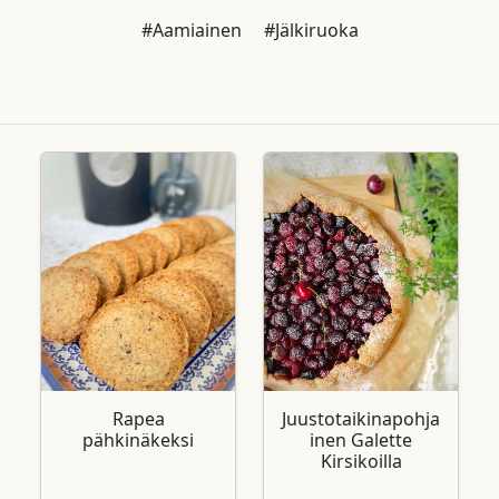
#Aamiainen
#Jälkiruoka
Rapea
Juustotaikinapohja
pähkinäkeksi
inen Galette
Kirsikoilla