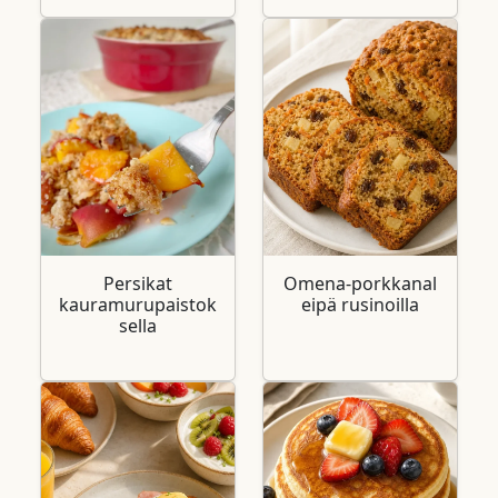
Persikat
Omena‑porkkanal
kauramurupaistok
eipä rusinoilla
sella