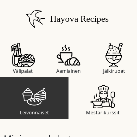
Hayova Recipes
Välipalat
Aamiainen
Jälkiruoat
Leivonnaiset
Mestarikurssit