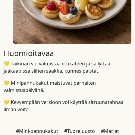
Huomioitavaa
💛 Taikinan voi valmistaa etukäteen ja säilyttää
jääkaapissa siihen saakka, kunnes paistat.
💛 Minipannukakut maistuvat parhaiten
valmistuspäivänä.
💛 Kevyempään versioon voi käyttää sitruunatahnaa
ilman voita.
#Mini-pannukakut
#Tuorejuusto
#Marjat