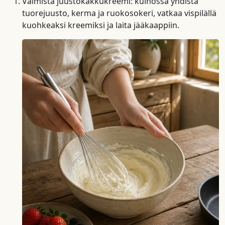
Valmista juustokakkukreemi: kulhossa yhdistä
tuorejuusto, kerma ja ruokosokeri, vatkaa vispilällä
kuohkeaksi kreemiksi ja laita jääkaappiin.