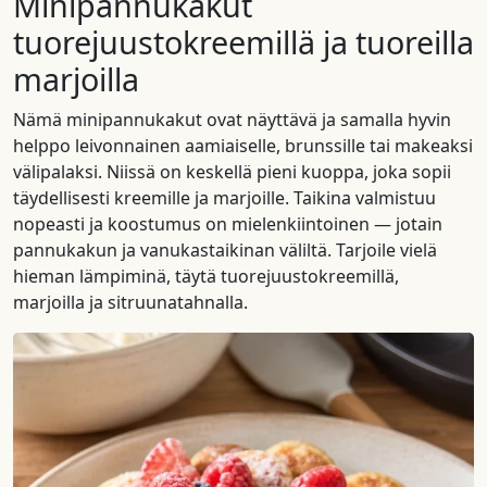
Minipannukakut
tuorejuustokreemillä ja tuoreilla
marjoilla
Nämä minipannukakut ovat näyttävä ja samalla hyvin
helppo leivonnainen aamiaiselle, brunssille tai makeaksi
välipalaksi. Niissä on keskellä pieni kuoppa, joka sopii
täydellisesti kreemille ja marjoille. Taikina valmistuu
nopeasti ja koostumus on mielenkiintoinen — jotain
pannukakun ja vanukastaikinan väliltä. Tarjoile vielä
hieman lämpiminä, täytä tuorejuustokreemillä,
marjoilla ja sitruunatahnalla.