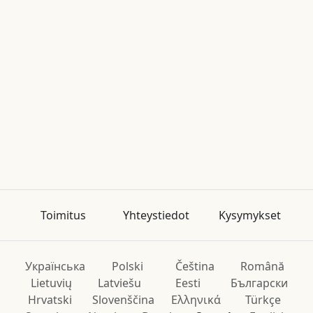
Toimitus
Yhteystiedot
Kysymykset
Українська
Polski
Čeština
Română
Lietuvių
Latviešu
Eesti
Български
Hrvatski
Slovenščina
Ελληνικά
Türkçe