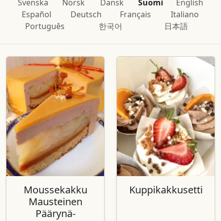
Svenska
Norsk
Dansk
Suomi
English
Español
Deutsch
Français
Italiano
Português
한국어
日本語
Moussekakku
Kuppikakkusetti
Mausteinen
Päärynä-