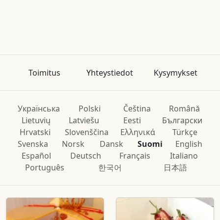
Toimitus
Yhteystiedot
Kysymykset
Українська
Polski
Čeština
Română
Lietuvių
Latviešu
Eesti
Български
Hrvatski
Slovenščina
Ελληνικά
Türkçe
Svenska
Norsk
Dansk
Suomi
English
Español
Deutsch
Français
Italiano
Português
한국어
日本語