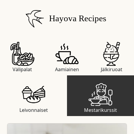
Hayova Recipes
Välipalat
Aamiainen
Jälkiruoat
Leivonnaiset
Mestarikurssit