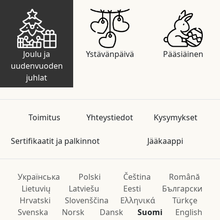
Joulu ja
Ystävänpäivä
Pääsiäinen
uudenvuoden
juhlat
Toimitus
Yhteystiedot
Kysymykset
Sertifikaatit ja palkinnot
Jääkaappi
Українська
Polski
Čeština
Română
Lietuvių
Latviešu
Eesti
Български
Hrvatski
Slovenščina
Ελληνικά
Türkçe
Svenska
Norsk
Dansk
Suomi
English