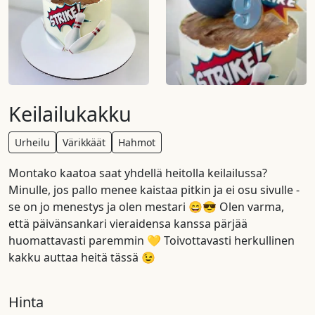
Keilailukakku
Urheilu
Värikkäät
Hahmot
Montako kaatoa saat yhdellä heitolla keilailussa?
Minulle, jos pallo menee kaistaa pitkin ja ei osu sivulle -
se on jo menestys ja olen mestari 😄😎 Olen varma,
että päivänsankari vieraidensa kanssa pärjää
huomattavasti paremmin 💛 Toivottavasti herkullinen
kakku auttaa heitä tässä 😉
Hinta