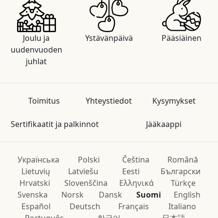
Joulu ja
Ystävänpäivä
Pääsiäinen
uudenvuoden
juhlat
Toimitus
Yhteystiedot
Kysymykset
Sertifikaatit ja palkinnot
Jääkaappi
Українська
Polski
Čeština
Română
Lietuvių
Latviešu
Eesti
Български
Hrvatski
Slovenščina
Ελληνικά
Türkçe
Svenska
Norsk
Dansk
Suomi
English
Español
Deutsch
Français
Italiano
Português
한국어
日本語